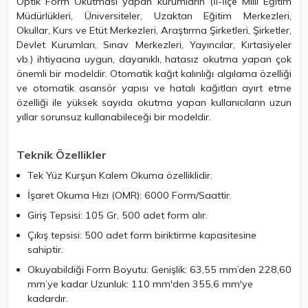
Optik Form Okutması yapan kurumların (İl-İlçe Milli Eğitim
Müdürlükleri, Üniversiteler, Uzaktan Eğitim Merkezleri,
Okullar, Kurs ve Etüt Merkezleri, Araştırma Şirketleri, Şirketler,
Devlet Kurumları, Sınav Merkezleri, Yayıncılar, Kırtasiyeler
vb.) ihtiyacına uygun, dayanıklı, hatasız okutma yapan çok
önemli bir modeldir. Otomatik kağıt kalınlığı algılama özelliği
ve otomatik asansör yapısı ve hatalı kağıtları ayırt etme
özelliği ile yüksek sayıda okutma yapan kullanıcıların uzun
yıllar sorunsuz kullanabileceği bir modeldir.
Teknik Özellikler
Tek Yüz Kurşun Kalem Okuma özelliklidir.
İşaret Okuma Hızı (OMR): 6000 Form/Saattir.
Giriş Tepsisi: 105 Gr, 500 adet form alır.
Çıkış tepsisi: 500 adet form biriktirme kapasitesine
sahiptir.
Okuyabildiği Form Boyutu: Genişlik: 63,55 mm’den 228,60
mm’ye kadar Uzunluk: 110 mm'den 355,6 mm'ye
kadardır.